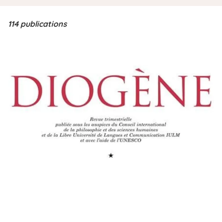
i
p
114 publications
a
l