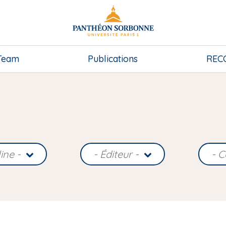
Team
Publications
REC
line -
- Éditeur -
- C