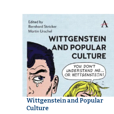
i
p
a
l
Wittgenstein and Popular
Culture