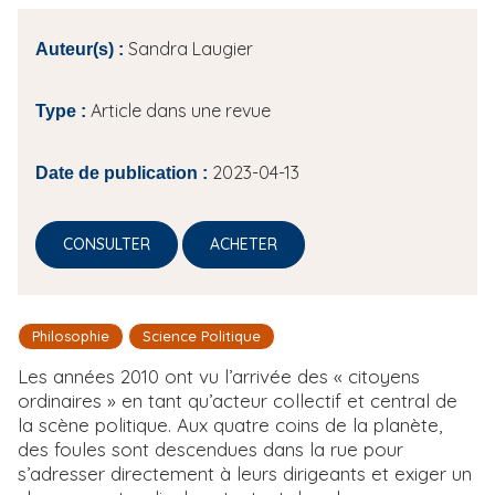
i
Sandra Laugier
p
Auteur(s) :
a
l
Article dans une revue
Type :
2023-04-13
Date de publication :
CONSULTER
ACHETER
Philosophie
Science Politique
Les années 2010 ont vu l’arrivée des « citoyens
ordinaires » en tant qu’acteur collectif et central de
la scène politique. Aux quatre coins de la planète,
des foules sont descendues dans la rue pour
s’adresser directement à leurs dirigeants et exiger un