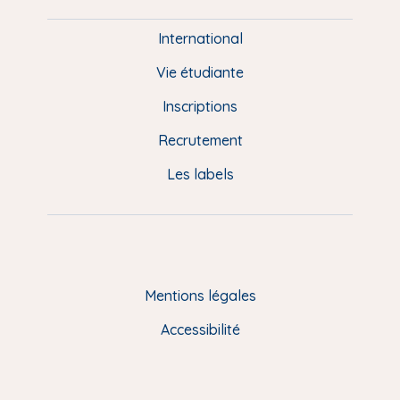
i
e
International
d
Vie étudiante
d
Inscriptions
e
Recrutement
p
Les labels
a
g
e
F
Mentions légales
R
Accessibilité