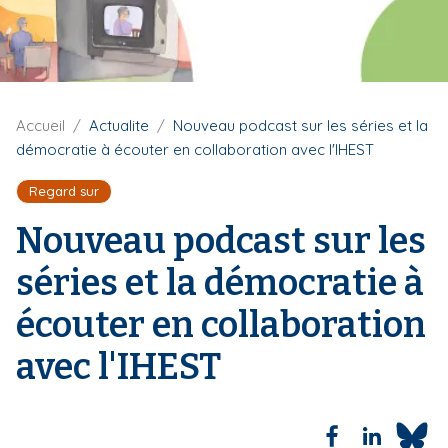
i
p
a
l
F
Accueil
Actualite
Nouveau podcast sur les séries et la
i
démocratie à écouter en collaboration avec l'IHEST
l
d
Regard sur
'
A
Nouveau podcast sur les
r
i
séries et la démocratie à
a
n
écouter en collaboration
e
avec l'IHEST